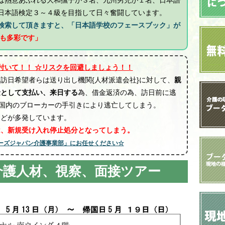
は熱意あふれる大和撫子が３名、九州男児が１名、日本語
日本語検定３～４級を目指して日々奮闘しています。
検索して頂きますと、「日本語学校のフェースブック」が
も多彩です」
付いて！！ ☆リスクを回避しましょう！！
訪日希望者らは送り出し機関{人材派遣会社}に対して、
親
金として支払い、来日する
為、借金返済の為、訪日前に逃
本国内のブローカーの手引きにより逃亡してしまう。
などが多発しています。
は、新規受け入れ停止処分となってしまう。
ーズジャパン介護事業部」にお任せください☆
介護人材、視察、面接ツアー