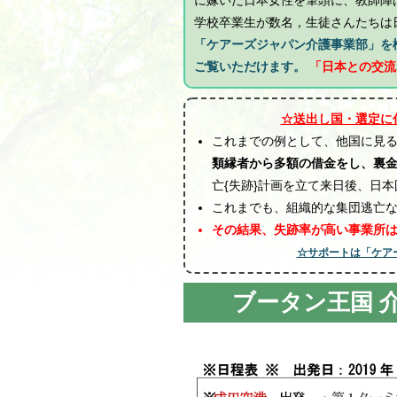
に嫁いだ日本女性を筆頭に、教師陣
学校卒業生が数名，生徒さんたちは
「ケアーズジャパン介護事業部」を
ご覧いただけます。
「日本との交流
☆送出し国・選定に
これまでの例として、他国に見る
類縁者から多額の借金をし、裏
亡{失跡}計画を立て来日後、日
これまでも、組織的な集団逃亡
その結果、失跡率が高い事業所
☆サポートは「ケア
ブータン王国 