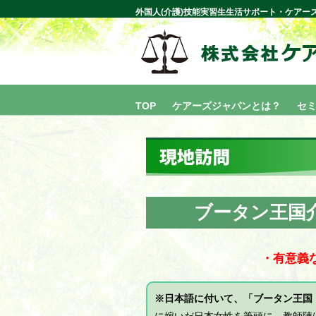
外国人(介護)技能実習生生活サポート・ケアー
TOP
ケアーズジャパンとは？
セ
ブータン王国
・有意義
※日本語に付いて、「ブータン王国