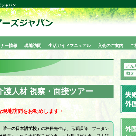
ズジャパン
ミナー情報
現地訪問
生活ガイドマニュアル
入会のご案内
ご
介護人材 視察・面接ツアー
な現地訪問をお勧めします・
 唯一の日本語学校」
の校長先生は、元看護師、ブータン